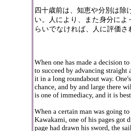
四十歳前は、知恵や分別は除
い。人により、また身分によ
らいでなければ、人に評価さ
When one has made a decision to ki
to succeed by advancing straight a
it in a long roundabout way. One'
chance, and by and large there wi
is one of immediacy, and it is bes
When a certain man was going to th
Kawakami, one of his pages got dr
page had drawn his sword, the sai