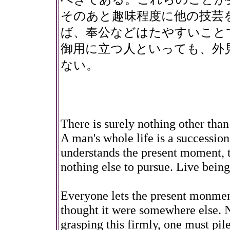
そのあと趣味程度に他の技芸
ば、奉公などはたやすいこと
御用に立つ人といっても、外
ない。
There is surely nothing other tha
A man's whole life is a successio
understands the present moment, t
nothing else to pursue. Live being
Everyone lets the present monment 
thought it were somewhere else. N
grasping this firmly, one must pi