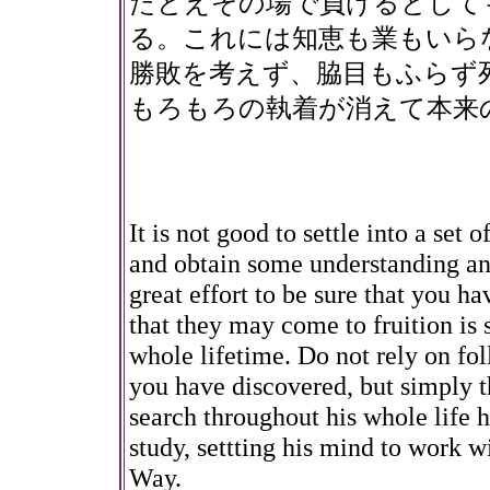
たとえその場で負けるとして
る。これには知恵も業もいら
勝敗を考えず、脇目もふらず
もろもろの執着が消えて本来
It is not good to settle into a set o
and obtain some understanding and 
great effort to be sure that you ha
that they may come to fruition is 
whole lifetime. Do not rely on fo
you have discovered, but simply t
search throughout his whole life 
study, settting his mind to work wi
Way.