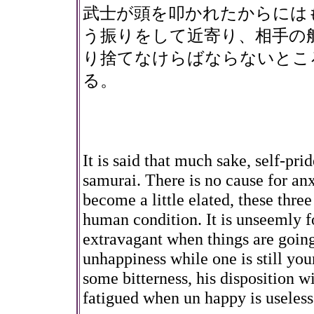
武士が頭を叩かれたからには
う振りをして近寄り、相手の
り捨てなけらばならないとこ
る。
It is said that much sake, self-pri
samurai. There is no cause for a
become a little elated, these thr
human condition. It is unseemly f
extravagant when things are going 
unhappiness while one is still you
some bitterness, his disposition 
fatigued when un happy is useless