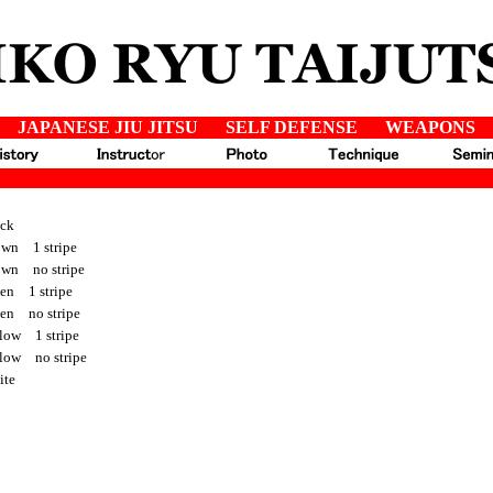
JAPANESE JIU JITSU
-----
SELF DEFENSE
-----
WEAPONS
ck
n 1 stripe
n no stripe
n 1 stripe
n no stripe
ow 1 stripe
ow no stripe
te