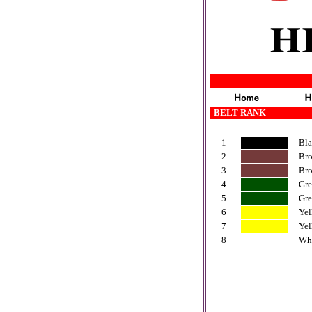
-
BELT RANK
1
Bla
2
Brow
3
Brow
4
Gree
5
Gree
6
Yell
7
Yell
8
Whi